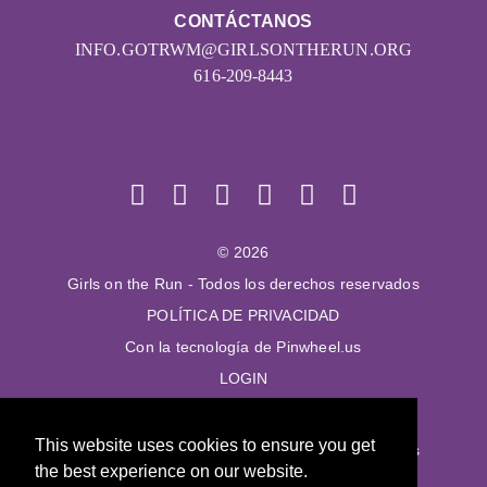
CONTÁCTANOS
INFO.GOTRWM@GIRLSONTHERUN.ORG
616-209-8443
© 2026
Girls on the Run - Todos los derechos reservados
POLÍTICA DE PRIVACIDAD
Con la tecnología de Pinwheel.us
LOGIN
© 2026
This website uses cookies to ensure you get
Girls on the Run - Todos los derechos reservados
the best experience on our website.
POLÍTICA DE PRIVACIDAD